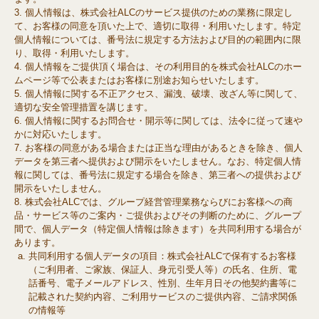
個人情報は、株式会社ALCのサービス提供のための業務に限定し
て、お客様の同意を頂いた上で、適切に取得・利用いたします。特定
個人情報については、番号法に規定する方法および目的の範囲内に限
り、取得・利用いたします。
個人情報をご提供頂く場合は、その利用目的を株式会社ALCのホー
ムページ等で公表またはお客様に別途お知らせいたします。
個人情報に関する不正アクセス、漏洩、破壊、改ざん等に関して、
適切な安全管理措置を講じます。
個人情報に関するお問合せ・開示等に関しては、法令に従って速や
かに対応いたします。
お客様の同意がある場合または正当な理由があるときを除き、個人
データを第三者へ提供および開示をいたしません。なお、特定個人情
報に関しては、番号法に規定する場合を除き、第三者への提供および
開示をいたしません。
株式会社ALCでは、グループ経営管理業務ならびにお客様への商
品・サービス等のご案内・ご提供およびその判断のために、グループ
間で、個人データ（特定個人情報は除きます）を共同利用する場合が
あります。
共同利用する個人データの項目：株式会社ALCで保有するお客様
（ご利用者、ご家族、保証人、身元引受人等）の氏名、住所、電
話番号、電子メールアドレス、性別、生年月日その他契約書等に
記載された契約内容、ご利用サービスのご提供内容、ご請求関係
の情報等