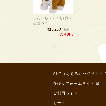
こんにちワン！しばい
ぬコウタ
¥13,200
（税込）
売り切れ
ALC（あえる）公式サイト
介護リフォームサイト
ご利用ガイド
カート