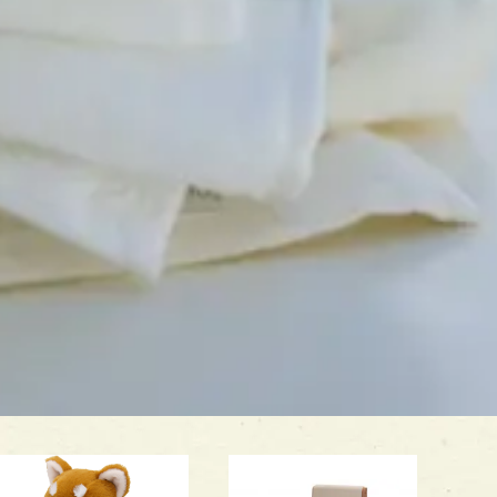
入
浴
補
助
用
具
簡
易
浴
槽
リ
フ
ト
つ
り
具