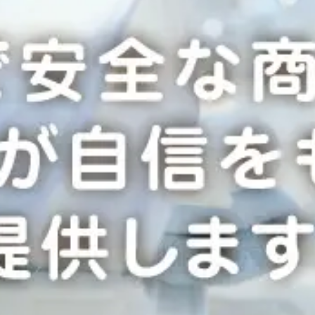
商
品
す
べ
て
の
商
品
腰
掛
便
座
特
殊
尿
器