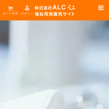
カートの中
ログイン
在
庫
限
り
！
セ
ー
ル
用
品
お
勧
め