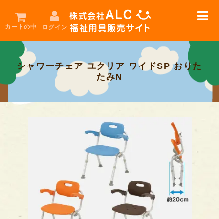
カートの中
ログイン
シャワーチェア ユクリア ワイドSP おりた
在
たみN
庫
限
り
！
セ
ー
ル
用
品
お
勧
め