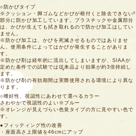
○防かびタイプ
入
※クッション・脚ゴムなどかびが根付くと除去できない
部分に防かび加工しています。プラスチックや金属部分
浴
は、かびが生えても拭き取れるので防かび加工はしてい
補
ません。
助
※防かび加工は、かびを死滅させるものではありませ
用
ん。使用条件によってはかびが発生することがありま
具
す。
※防かび剤は経年的に流出してしまいますが、SIAAが
簡
定めた条件での試験では従来品より効果が約3倍持続し
易
ます。
浴
※防かび剤の有効期間は実際使用される環境により異な
槽
ります。
○嗜好性、視認性にあわせて選べるカラー
リ
さわやかで視認性のよい※ブルー
フ
※オレンジが見えづらい色覚タイプの方に見やすい色で
ト
す。
つ
●フィッティング性の改善
り
・座面高さ上限値を46cmにアップ
具