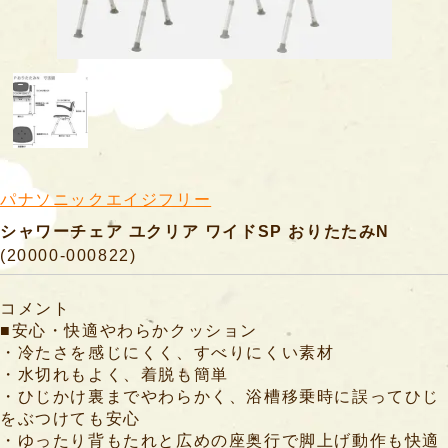
商
品
す
べ
て
の
商
パナソニックエイジフリー
品
シャワーチェア ユクリア ワイドSP おりたたみN
腰
(20000-000822)
掛
便
コメント
座
■安心・快適やわらかクッション
・冷たさを感じにくく、すべりにくい素材
特
・水切れもよく、着脱も簡単
・ひじかけ裏までやわらかく、浴槽移乗時に誤ってひじ
殊
をぶつけても安心
尿
・ゆったり背もたれと広めの座奥行で脚上げ動作も快適
器