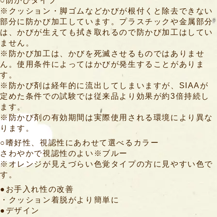
○防かびタイプ
※クッション・脚ゴムなどかびが根付くと除去できない
入
部分に防かび加工しています。プラスチックや金属部分
は、かびが生えても拭き取れるので防かび加工はしてい
浴
ません。
補
※防かび加工は、かびを死滅させるものではありませ
助
ん。使用条件によってはかびが発生することがありま
用
す。
具
※防かび剤は経年的に流出してしまいますが、SIAAが
定めた条件での試験では従来品より効果が約3倍持続し
簡
ます。
易
※防かび剤の有効期間は実際使用される環境により異な
浴
ります。
槽
○嗜好性、視認性にあわせて選べるカラー
さわやかで視認性のよい※ブルー
リ
※オレンジが見えづらい色覚タイプの方に見やすい色で
フ
す。
ト
●お手入れ性の改善
つ
・クッション着脱がより簡単に
り
●デザイン
具