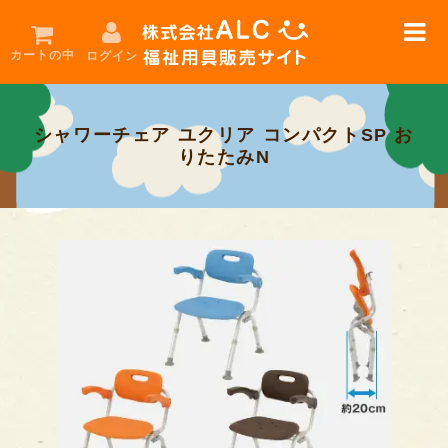
カートの中
ログイン
シャワーチェア ユクリア コンパクトSP お
在
りたたみN
庫
限
り
！
セ
ー
ル
用
品
お
勧
め