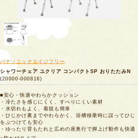
商
品
す
べ
て
の
商
パナソニックエイジフリー
品
シャワーチェア ユクリア コンパクトSP おりたたみN
腰
(20000-000816)
掛
便
■安心・快適やわらかクッション
座
・冷たさを感じにくく、すべりにくい素材
・水切れもよく、着脱も簡単
特
・ひじかけ裏までやわらかく、浴槽移乗時に誤ってひじ
をぶつけても安心
殊
・ゆったり背もたれと広めの座奥行で脚上げ動作も快適
尿
器