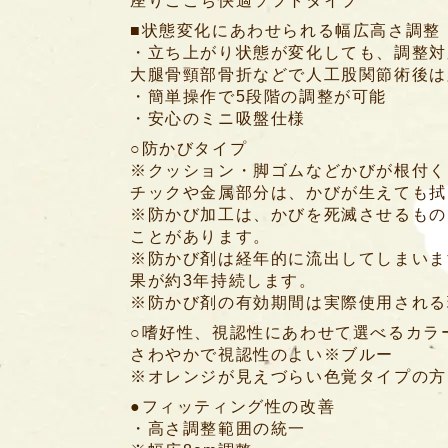
座りごこち快適ソフトタイプ
■状態変化にあわせられる幅広高さ調整
・立ち上がり状態が変化しても、調整対
大腿骨頸部骨折などで人工股関節術後は
・簡単操作で5段階の調整が可能
・安心のミニ吸盤仕様
○防かびタイプ
※クッション・脚ゴムなどかびが根付く
チックや金属部分は、かびが生えても拭
※防かび加工は、かびを死滅させるもの
ことがあります。
※防かび剤は経年的に流出してしまいま
果が約3年持続します。
※防かび剤の有効期間は実際使用される
○嗜好性、視認性にあわせて選べるカラ
さわやかで視認性のよい※ブルー
※オレンジが見えづらい色覚タイプの方
●フィッティング性の改善
・高さ調整範囲の統一