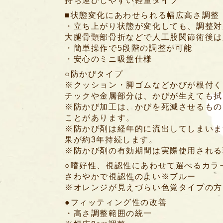
持ち運びしやすい軽量タイプ
■状態変化にあわせられる幅広高さ調整
・立ち上がり状態が変化しても、調整対
大腿骨頸部骨折などで人工股関節術後は
・簡単操作で5段階の調整が可能
・安心のミニ吸盤仕様
○防かびタイプ
※クッション・脚ゴムなどかびが根付く
チックや金属部分は、かびが生えても拭
※防かび加工は、かびを死滅させるもの
ことがあります。
※防かび剤は経年的に流出してしまいま
果が約3年持続します。
※防かび剤の有効期間は実際使用される
○嗜好性、視認性にあわせて選べるカラ
さわやかで視認性のよい※ブルー
※オレンジが見えづらい色覚タイプの方
●フィッティング性の改善
・高さ調整範囲の統一