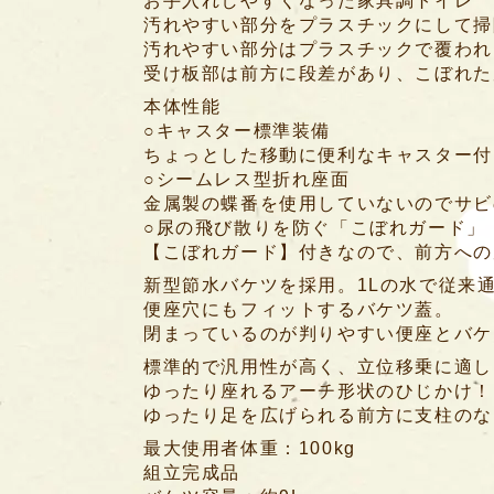
お手入れしやすくなった家具調トイレ
汚れやすい部分をプラスチックにして掃
汚れやすい部分はプラスチックで覆われ
受け板部は前方に段差があり、こぼれた
本体性能
○キャスター標準装備
ちょっとした移動に便利なキャスター付
○シームレス型折れ座面
金属製の蝶番を使用していないのでサビ
○尿の飛び散りを防ぐ「こぼれガード」
【こぼれガード】付きなので、前方への
新型節水バケツを採用。1Lの水で従来
便座穴にもフィットするバケツ蓋。
閉まっているのが判りやすい便座とバケ
標準的で汎用性が高く、立位移乗に適し
ゆったり座れるアーチ形状のひじかけ！
ゆったり足を広げられる前方に支柱のな
最大使用者体重：100kg
組立完成品