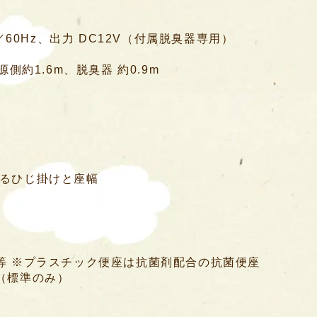
／60Hz、出力 DC12V（付属脱臭器専用）
側約1.6m、脱臭器 約0.9m
るひじ掛けと座幅
等 ※プラスチック便座は抗菌剤配合の抗菌便座
（標準のみ）