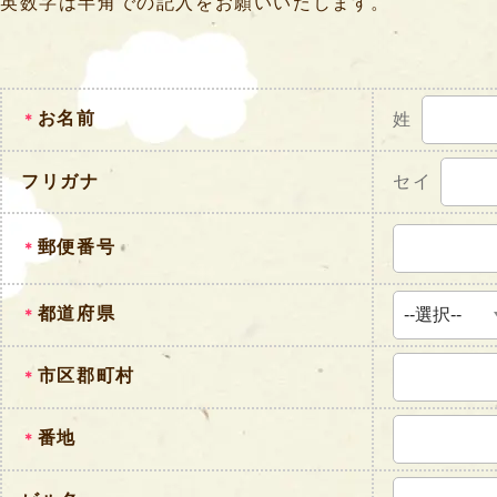
英数字は半角での記入をお願いいたします。
お名前
姓
＊
フリガナ
セイ
郵便番号
＊
都道府県
＊
市区郡町村
＊
番地
＊