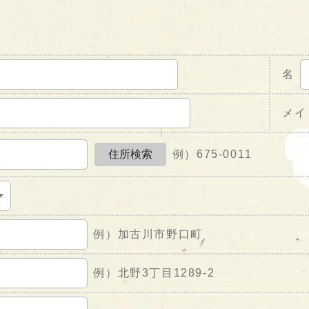
名
メイ
例）675-0011
例）加古川市野口町
例）北野3丁目1289-2