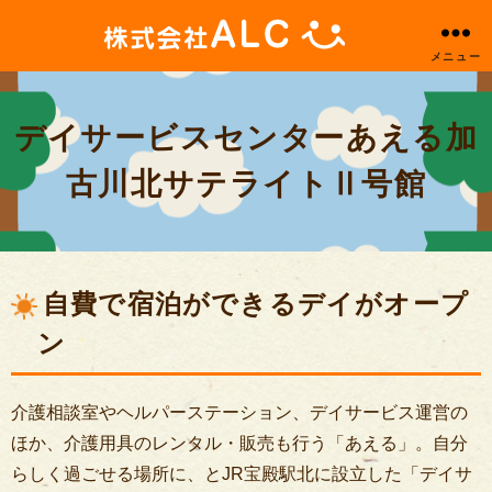
メニュー
株
式
会
デイサービスセンターあえる加
社
ALC
古川北サテライトⅡ号館
公
式
サ
イ
自費で宿泊ができるデイがオープ
ト
ン
介護相談室やヘルパーステーション、デイサービス運営の
ほか、介護用具のレンタル・販売も行う「あえる」。自分
らしく過ごせる場所に、とJR宝殿駅北に設立した「デイサ