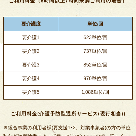
ご利用料金（6時間以上7時間未満ご利用の場合）
要介護度
単位/回
要介護1
623単位/回
要介護2
737単位/回
要介護3
852単位/回
要介護4
970単位/回
要介護5
1,086単位/回
ご利用料金(介護予防型通所サービス(現行相当))
※総合事業の利用者様(要支援1･2、対業事象者)の方の単位