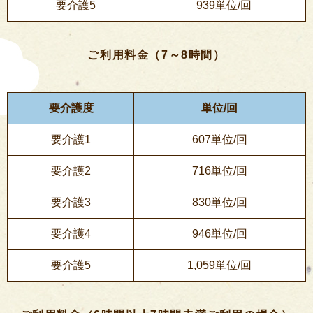
要介護5
939単位/回
ご利用料金（7～8時間）
要介護度
単位/回
要介護1
607単位/回
要介護2
716単位/回
要介護3
830単位/回
要介護4
946単位/回
要介護5
1,059単位/回