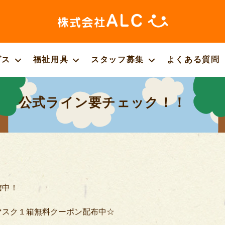
株
式
ビス
福祉用具
会
スタッフ募集
よくある質問
社
ALC
公
公式ライン要チェック！！
式
サ
イ
ト
信中！
マスク１箱無料クーポン配布中☆